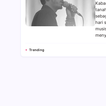
Kabar
tanah
sebag
hari 
musis
meny
Trending