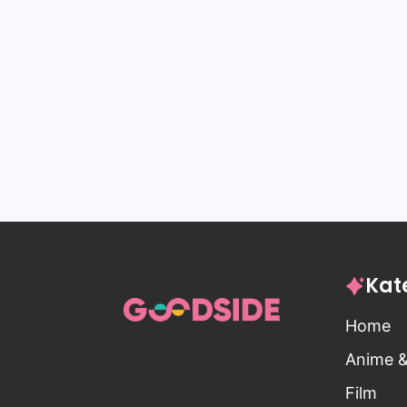
Kat
Home
Anime 
Film