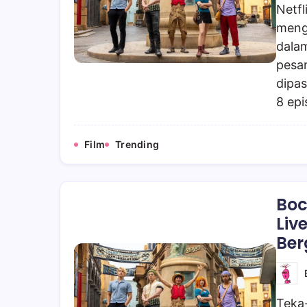
Netfl
meng
dalam
pesan
dipas
8 ep
Film
Trending
Boc
Liv
Ber
Teka