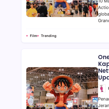
10 Ma
Actio
globa
Grand
Film
Trending
One
Kap
Net
Upd
Pena
Jeram