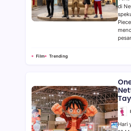
di Ne
spek
Piece
menca
pesa
Film
Trending
One
Net
Tay
Hari 