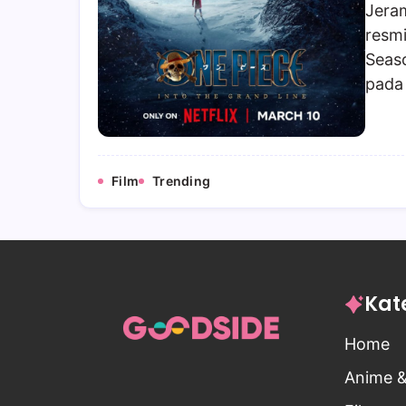
Jeram
resm
Seaso
pada
Film
Trending
Kat
Home
Anime 