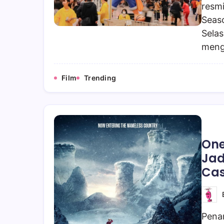
resm
Seas
Sela
meng
Film
Trending
One
Jad
Cas
Pena