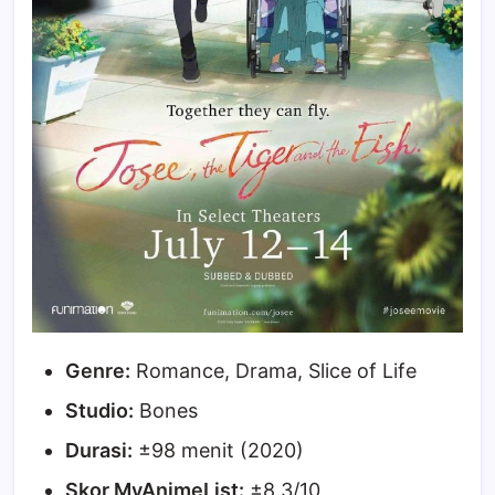
Genre:
Romance, Drama, Slice of Life
Studio:
Bones
Durasi:
±98 menit (2020)
Skor MyAnimeList:
±8.3/10