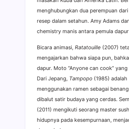
masakan Kuba dan Amerika Latin. Ber
menghubungkan dua perempuan dari 
resep dalam setahun. Amy Adams dan
chemistry manis antara pemula dapur d
Bicara animasi,
Ratatouille
(2007) tet
mengajarkan bahwa siapa pun, bahkan
dapur. Moto “Anyone can cook” yang d
Dari Jepang,
Tampopo
(1985) adalah
menggunakan ramen sebagai benang 
dibalut satir budaya yang cerdas. Se
(2011) mengikuti seorang master sus
hidupnya pada kesempurnaan, menjadika