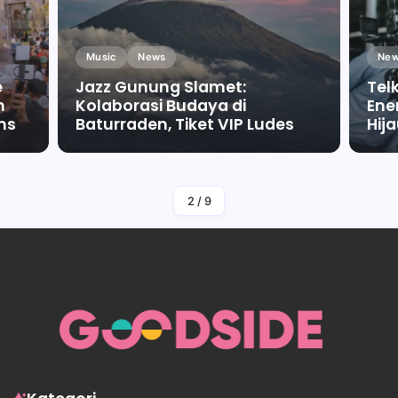
Music
News
New
e
Jazz Gunung Slamet:
Tel
m
Kolaborasi Budaya di
Ene
ms
Baturraden, Tiket VIP Ludes
Hij
By
Falah Malaika Az Zahra
2
/
9