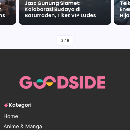
e
Jazz Gunung Slamet:
Tel
m
Kolaborasi Budaya di
Ene
ms
Baturraden, Tiket VIP Ludes
Hij
By
Falah Malaika Az Zahra
2
/
9
Kategori
Home
Anime & Manga