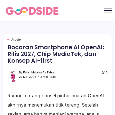
Skip
to
content
Goodside.id
Goodside
adalah
referensi
utama
Millennial
&
Gen
Article
Z
Bocoran Smartphone AI OpenAI:
di
Indonesia
Rilis 2027, Chip MediaTek, dan
tentang
film,
Konsep AI-first
teknologi,
gadget,
musik,
gaya
By
Falah Malaika Az Zahra
0
hidup,
27 Mei 2026
3 Min Read
kecantikan
hingga
travelling
Rumor tentang ponsel pintar buatan OpenAI
akhirnya menemukan titik terang. Setelah
sekian lama hanya menjadi wacana, analis