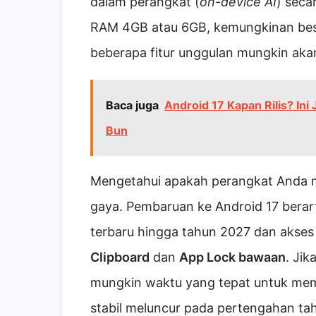
dalam perangkat (
on-device AI
) seca
RAM 4GB atau 6GB, kemungkinan bes
beberapa fitur unggulan mungkin akan
Baca juga
Android 17 Kapan Rilis? In
Bun
Mengetahui apakah perangkat Anda m
gaya. Pembaruan ke Android 17 bera
terbaru hingga tahun 2027 dan akses k
Clipboard
dan
App Lock bawaan
. Jik
mungkin waktu yang tepat untuk m
stabil meluncur pada pertengahan tah