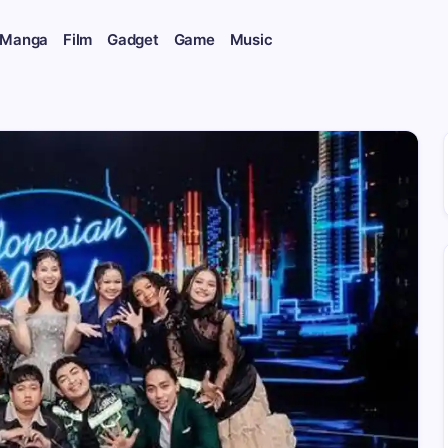
 Manga
Film
Gadget
Game
Music