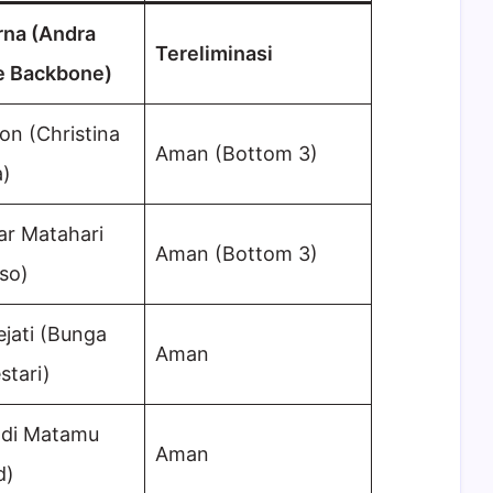
na (Andra
Tereliminasi
e Backbone)
ion (Christina
Aman (Bottom 3)
a)
ar Matahari
Aman (Bottom 3)
sso)
ejati (Bunga
Aman
stari)
 di Matamu
Aman
d)