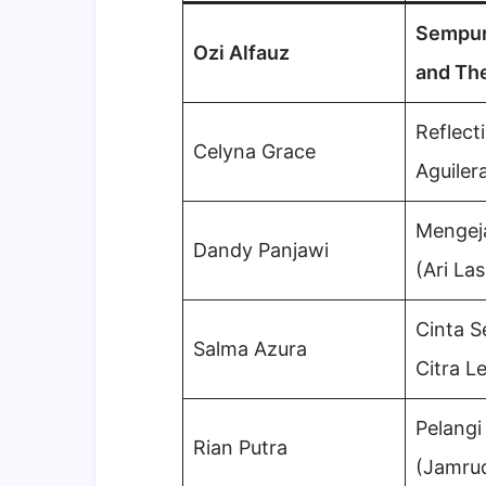
Sempur
Ozi Alfauz
and Th
Reflect
Celyna Grace
Aguiler
Mengej
Dandy Panjawi
(Ari La
Cinta S
Salma Azura
Citra Le
Pelangi
Rian Putra
(Jamru