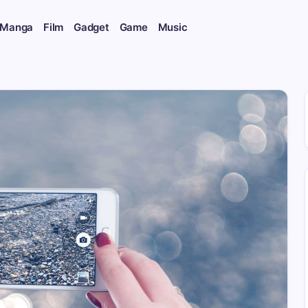
 Manga
Film
Gadget
Game
Music