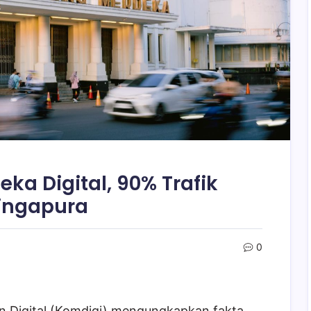
ka Digital, 90% Trafik
Singapura
0
n Digital (Komdigi) mengungkapkan fakta