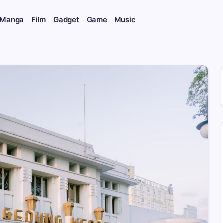
 Manga
Film
Gadget
Game
Music