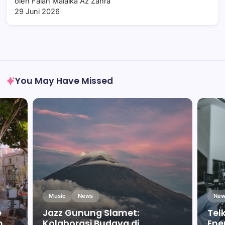
oleh Falah Malaika Az Zahra
29 Juni 2026
You May Have Missed
Music
News
New
e
Jazz Gunung Slamet:
Tel
m
Kolaborasi Budaya di
Ene