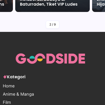
ms
Baturraden, Tiket VIP Ludes
Hij
By
Falah Malaika Az Zahra
2
/
9
Kategori
Home
Anime & Manga
Film