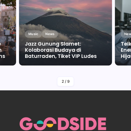
Music
News
New
e
Jazz Gunung Slamet:
Tel
m
Kolaborasi Budaya di
Ene
ms
Baturraden, Tiket VIP Ludes
Hij
By
Falah Malaika Az Zahra
2
/
9