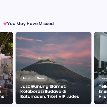
You May Have Missed
Music
News
New
e
Jazz Gunung Slamet:
Tel
m
Kolaborasi Budaya di
Ene
ms
Baturraden, Tiket VIP Ludes
Hij
By
Falah Malaika Az Zahra