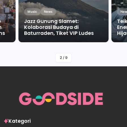
Music
News
New
e
Jazz Gunung Slamet:
Tel
m
Kolaborasi Budaya di
Ene
ms
Baturraden, Tiket VIP Ludes
Hij
By
Falah Malaika Az Zahra
2
/
9
Kategori