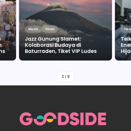
Music
News
New
e
Jazz Gunung Slamet:
Tel
m
Kolaborasi Budaya di
Ene
ms
Baturraden, Tiket VIP Ludes
Hij
By
Falah Malaika Az Zahra
2
/
9