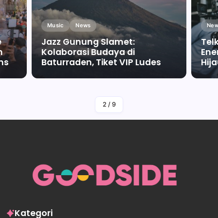
Music
News
New
e
Jazz Gunung Slamet:
Tel
m
Kolaborasi Budaya di
Ene
ms
Baturraden, Tiket VIP Ludes
Hij
By
Falah Malaika Az Zahra
2
/
9
Kategori