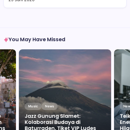
You May Have Missed
Music
News
New
e
Jazz Gunung Slamet:
Tel
m
Kolaborasi Budaya di
Ene
ms
Baturraden, Tiket VIP Ludes
Hij