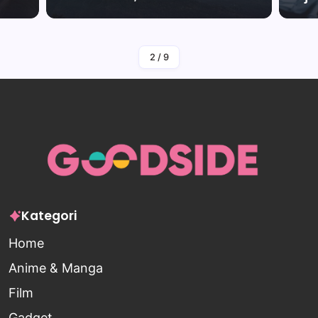
By
Falah Malaika Az Zahra
2
/
9
Kategori
Home
Anime & Manga
Film
Gadget