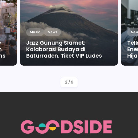
Music
News
New
e
Jazz Gunung Slamet:
Tel
m
Kolaborasi Budaya di
Ene
ms
Baturraden, Tiket VIP Ludes
Hij
By
Falah Malaika Az Zahra
2
/
9