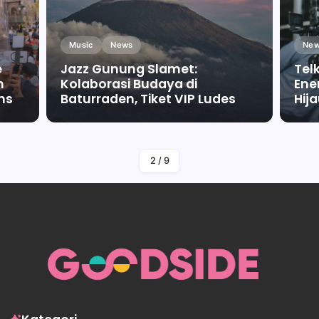
Music
News
New
e
Jazz Gunung Slamet:
Tel
m
Kolaborasi Budaya di
Ene
ms
Baturraden, Tiket VIP Ludes
Hij
By
Falah Malaika Az Zahra
2
/
9