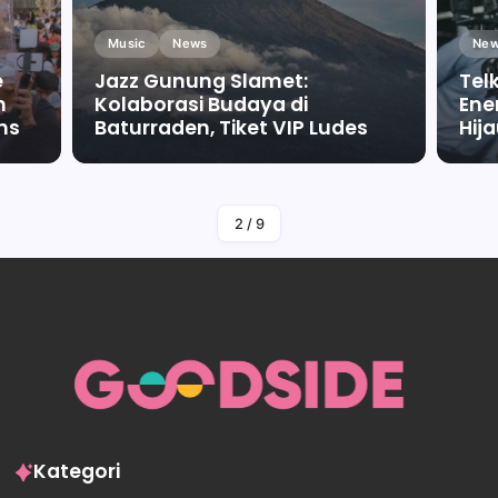
Music
News
New
e
Jazz Gunung Slamet:
Tel
m
Kolaborasi Budaya di
Ene
ms
Baturraden, Tiket VIP Ludes
Hij
By
Falah Malaika Az Zahra
2
/
9
Kategori