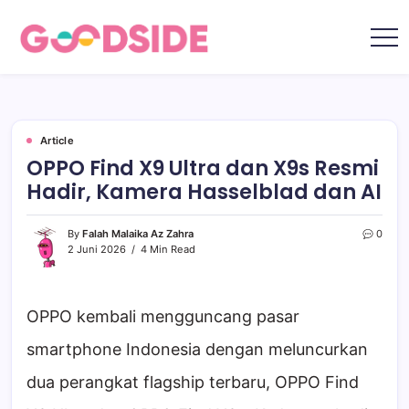
Skip
to
content
Goodside.id
Goodside
adalah
referensi
utama
Millennial
&
Gen
Article
Z
OPPO Find X9 Ultra dan X9s Resmi
di
Indonesia
Hadir, Kamera Hasselblad dan AI
tentang
film,
teknologi,
gadget,
By
Falah Malaika Az Zahra
0
musik,
2 Juni 2026
4 Min Read
gaya
hidup,
kecantikan
hingga
travelling
OPPO kembali mengguncang pasar
smartphone Indonesia dengan meluncurkan
dua perangkat flagship terbaru, OPPO Find