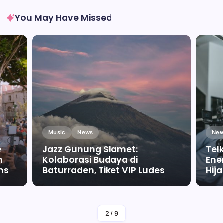
You May Have Missed
Music
News
New
e
Jazz Gunung Slamet:
Tel
m
Kolaborasi Budaya di
Ene
ms
Baturraden, Tiket VIP Ludes
Hij
By
Falah Malaika Az Zahra
2
/
9