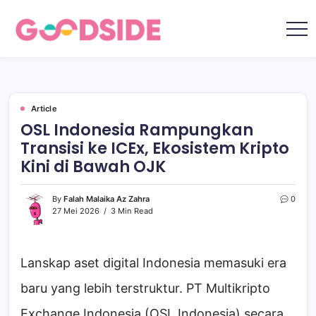
Skip
to
content
Goodside.id
Goodside
adalah
referensi
utama
Millennial
&
Gen
Article
Z
OSL Indonesia Rampungkan
di
Indonesia
Transisi ke ICEx, Ekosistem Kripto
tentang
film,
Kini di Bawah OJK
teknologi,
gadget,
musik,
gaya
By
Falah Malaika Az Zahra
0
hidup,
27 Mei 2026
3 Min Read
kecantikan
hingga
travelling
Lanskap aset digital Indonesia memasuki era
baru yang lebih terstruktur. PT Multikripto
Exchange Indonesia (OSL Indonesia) secara