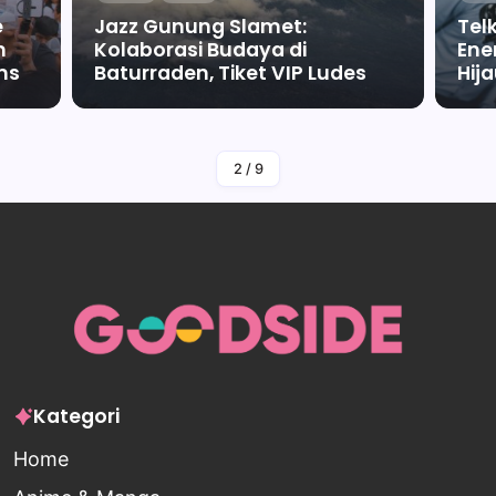
e
Jazz Gunung Slamet:
Tel
m
Kolaborasi Budaya di
Ene
ms
Baturraden, Tiket VIP Ludes
Hij
By
Falah Malaika Az Zahra
2
/
9
Kategori
Home