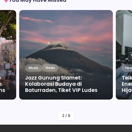
You May Have Missed
Music
News
New
e
Jazz Gunung Slamet:
Tel
m
Kolaborasi Budaya di
Ene
ms
Baturraden, Tiket VIP Ludes
Hij
By
Falah Malaika Az Zahra
2
/
9