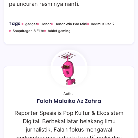
peluncuran resminya nanti.
Tags:
gadget
Honor
Honor Win Pad Mini
Redmi K Pad 2
Snapdragon 8 Elite
tablet gaming
Author
Falah Malaika Az Zahra
Reporter Spesialis Pop Kultur & Ekosistem
Digital. Berbekal latar belakang ilmu
jurnalistik, Falah fokus mengawal
perkembangan industri kreatif mulai dari