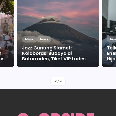
Music
News
New
e
Jazz Gunung Slamet:
Tel
m
Kolaborasi Budaya di
Ene
ms
Baturraden, Tiket VIP Ludes
Hij
By
Falah Malaika Az Zahra
2
/
9