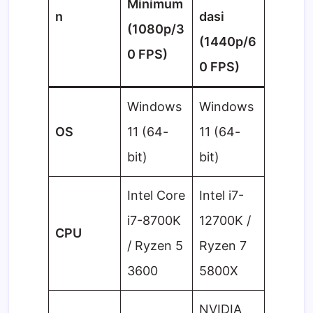
Minimum
n
dasi
(1080p/3
(1440p/6
0 FPS)
0 FPS)
Windows
Windows
OS
11 (64-
11 (64-
bit)
bit)
Intel Core
Intel i7-
i7-8700K
12700K /
CPU
/ Ryzen 5
Ryzen 7
3600
5800X
NVIDIA