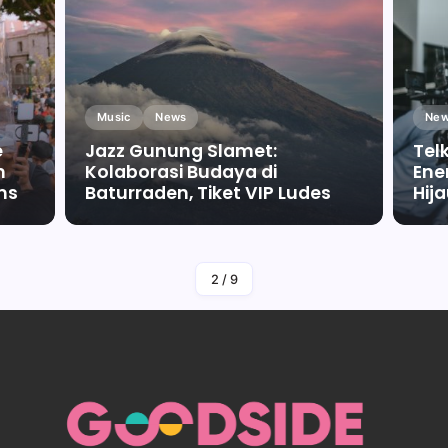
Music
News
New
e
Jazz Gunung Slamet:
Tel
m
Kolaborasi Budaya di
Ene
ms
Baturraden, Tiket VIP Ludes
Hij
By
Falah Malaika Az Zahra
2
/
9