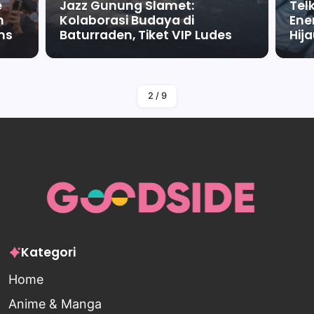
e
Jazz Gunung Slamet:
Tel
m
Kolaborasi Budaya di
Ene
ms
Baturraden, Tiket VIP Ludes
Hij
By
Falah Malaika Az Zahra
2
/
9
Kategori
Home
Anime & Manga