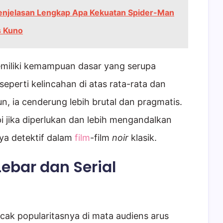
 Penjelasan Lengkap Apa Kekuatan Spider-Man
s Kuno
emiliki kemampuan dasar yang serupa
perti kelincahan di atas rata-rata dan
, ia cenderung lebih brutal dan pragmatis.
i jika diperlukan dan lebih mengandalkan
knya detektif dalam
film
-film
noir
klasik.
Lebar dan Serial
ak popularitasnya di mata audiens arus