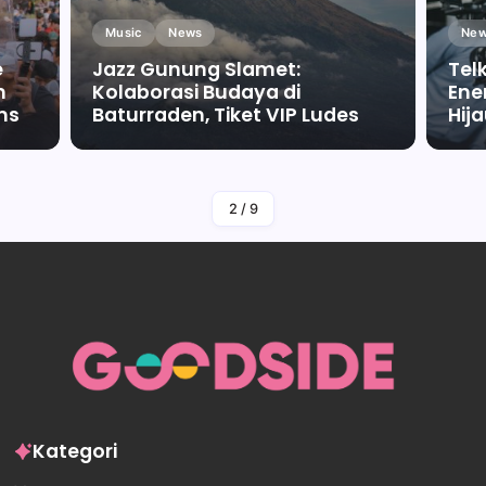
Music
News
New
e
Jazz Gunung Slamet:
Tel
m
Kolaborasi Budaya di
Ene
ms
Baturraden, Tiket VIP Ludes
Hij
By
Falah Malaika Az Zahra
2
/
9
Kategori