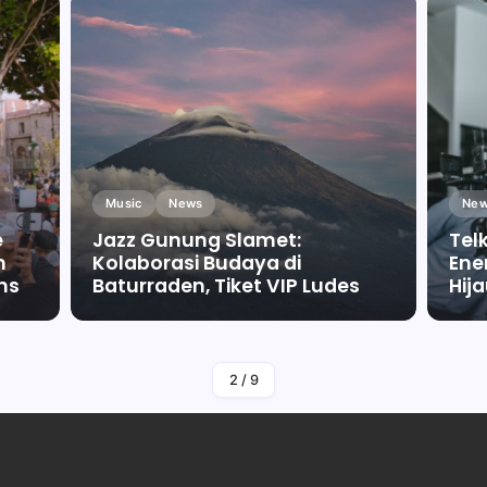
Music
News
New
e
Jazz Gunung Slamet:
Tel
m
Kolaborasi Budaya di
Ene
ms
Baturraden, Tiket VIP Ludes
Hij
By
Falah Malaika Az Zahra
2
/
9