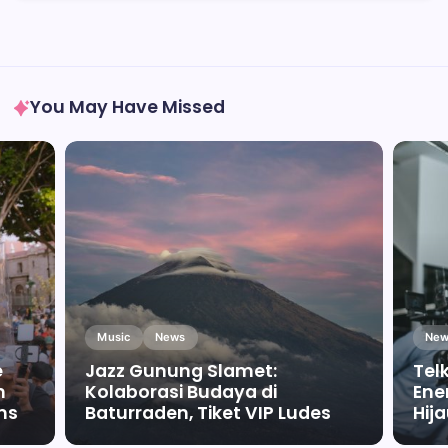
You May Have Missed
Music
News
New
e
Jazz Gunung Slamet:
Tel
m
Kolaborasi Budaya di
Ene
ms
Baturraden, Tiket VIP Ludes
Hij