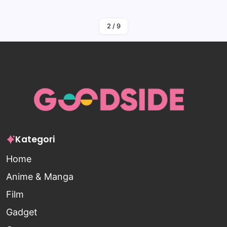
By
Falah Malaika Az Zahra
2
/
9
Kategori
Home
Anime & Manga
Film
Gadget