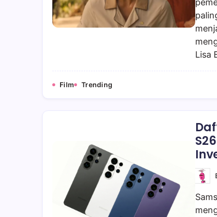
pemer
palin
menj
meng
Lisa
Film
Trending
Daf
S26
Inv
Samsu
meng