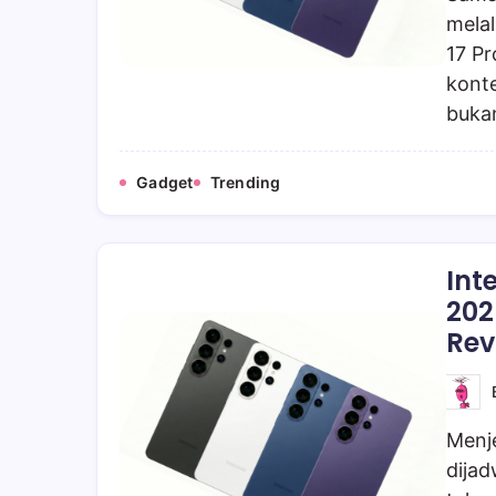
mela
17 Pr
kont
buka
Gadget
Trending
Int
202
Rev
Menj
dijad