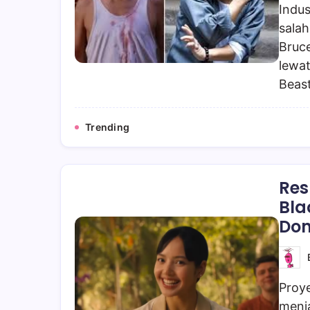
Indus
salah
Bruce
lewat
Beast
Trending
Res
Bla
Don
Proye
menja