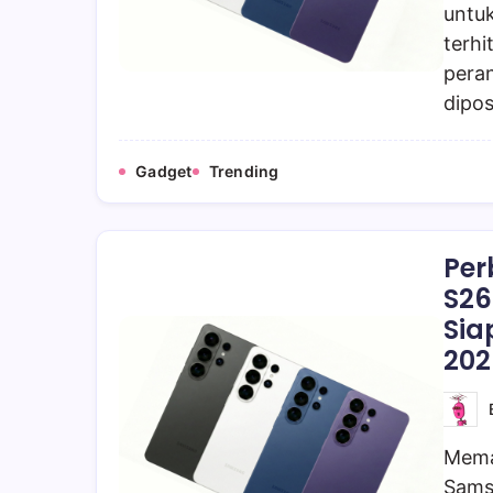
untuk
terhi
peran
dipo
Gadget
Trending
Pe
S26
Sia
202
Memas
Samsu