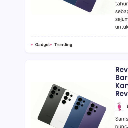
tahu
sebag
sejum
untu
Gadget
Trending
Rev
Bar
Kam
Rev
Sams
punc