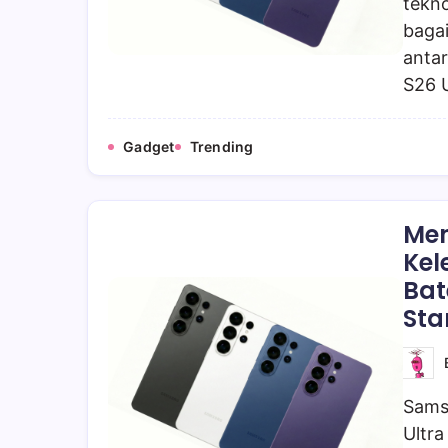
tekno
baga
antar
S26 U
Gadget
Trending
Me
Kel
Bat
Sta
Sams
Ultra