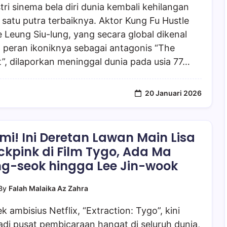
tri sinema bela diri dunia kembali kehilangan
 satu putra terbaiknya. Aktor Kung Fu Hustle
 Leung Siu-lung, yang secara global dikenal
 peran ikoniknya sebagai antagonis “The
”, dilaporkan meninggal dunia pada usia 77…
20 Januari 2026
mi! Ini Deretan Lawan Main Lisa
ckpink di Film Tygo, Ada Ma
g-seok hingga Lee Jin-wook
By
Falah Malaika Az Zahra
k ambisius Netflix, “Extraction: Tygo”, kini
di pusat pembicaraan hangat di seluruh dunia,