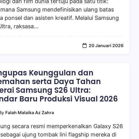
logi dan film dunia tertuju pada satu titik:
imana Samsung mendefinisikan ulang batas
a ponsel dan asisten kreatif. Melalui Samsung
ltra, raksasa…
20 Januari 2026
ngupas Keunggulan dan
emahan serta Daya Tahan
erai Samsung S26 Ultra:
ndar Baru Produksi Visual 2026
By
Falah Malaika Az Zahra
ung secara resmi memperkenalkan Galaxy S26
 sebagai ujung tombak lini flagship mereka di