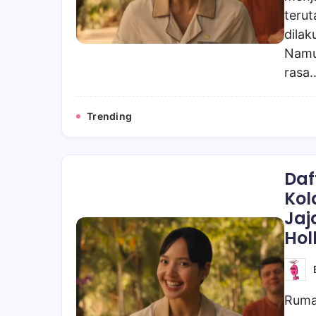
teru
dilak
Namu
rasa
Trending
Daf
Kol
Jaj
Hol
Rumah