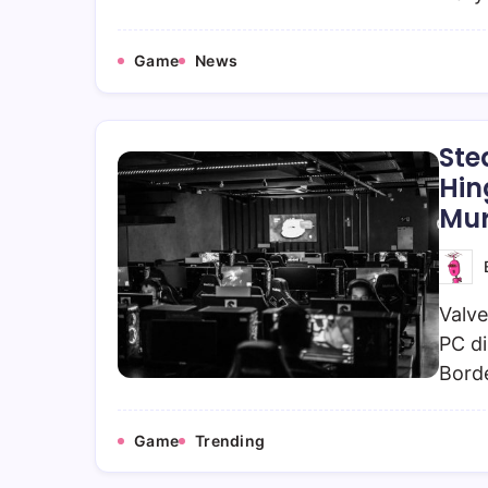
Game
News
Ste
Hin
Mur
Valv
PC d
Borde
Game
Trending