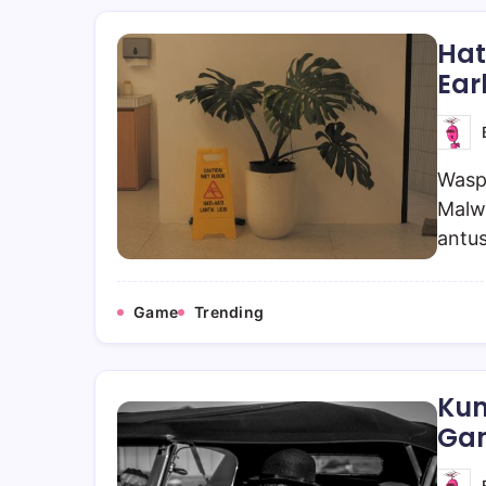
Hat
Ear
Waspa
Malw
antus
Game
Trending
Kum
Gam