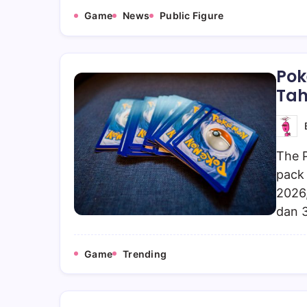
Game
News
Public Figure
Pok
Tah
The 
pack 
2026
dan 
Game
Trending