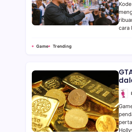
Kode
meng
ribua
cara 
Game
Trending
GTA
dal
Game
pend
perta
Holl