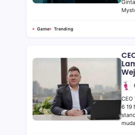
Gint
Myste
Game
Trending
CEO
Lam
Wej
CEO T
6 19 
stand
muda