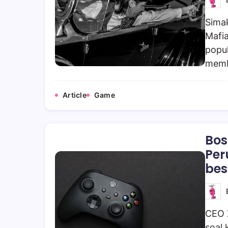
Simak
Mafia
popul
memb
Article
Game
Bos
Per
bes
CEO 
soal 