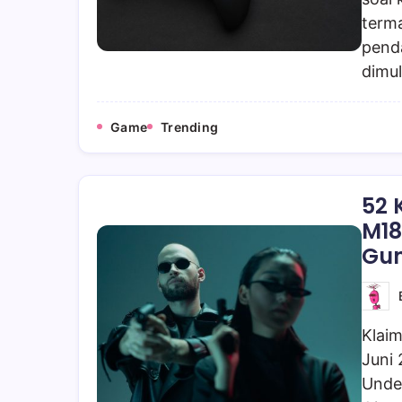
term
pend
dimul
Game
Trending
52 
M18
Gun
Klaim
Juni
Unde