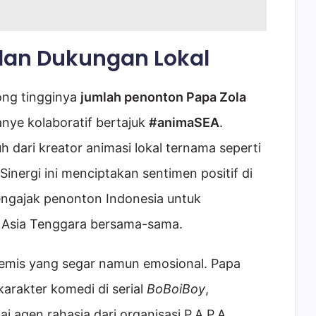
dan Dukungan Lokal
ong tingginya
jumlah penonton Papa Zola
ye kolaboratif bertajuk
#animaSEA
.
dari kreator animasi lokal ternama seperti
 Sinergi ini menciptakan sentimen positif di
mengajak penonton Indonesia untuk
i Asia Tenggara bersama-sama.
premis yang segar namun emosional. Papa
karakter komedi di serial
BoBoiBoy
,
i agen rahasia dari organisasi P.A.P.A.