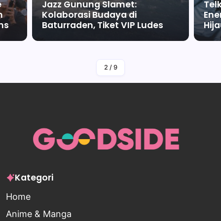
e
Jazz Gunung Slamet:
Tel
m
Kolaborasi Budaya di
Ene
ms
Baturraden, Tiket VIP Ludes
Hij
By
Falah Malaika Az Zahra
2
/
9
Kategori
Home
Anime & Manga