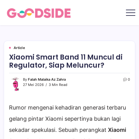
Skip
to
content
Goodside.id
Goodside
adalah
referensi
utama
Millennial
&
Gen
Article
Z
Xiaomi Smart Band 11 Muncul di
di
Indonesia
Regulator, Siap Meluncur?
tentang
film,
teknologi,
gadget,
By
Falah Malaika Az Zahra
0
musik,
27 Mei 2026
3 Min Read
gaya
hidup,
kecantikan
hingga
travelling
Rumor mengenai kehadiran generasi terbaru
gelang pintar Xiaomi sepertinya bukan lagi
sekadar spekulasi. Sebuah perangkat
Xiaomi