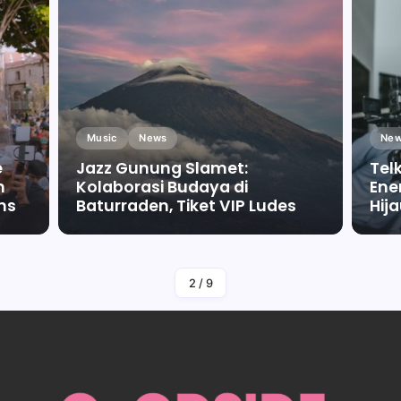
Music
News
New
e
Jazz Gunung Slamet:
Tel
m
Kolaborasi Budaya di
Ene
ms
Baturraden, Tiket VIP Ludes
Hij
By
Falah Malaika Az Zahra
2
/
9