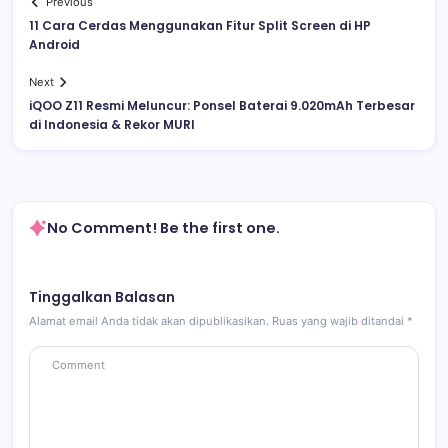
Previous
11 Cara Cerdas Menggunakan Fitur Split Screen di HP
Android
Next
iQOO Z11 Resmi Meluncur: Ponsel Baterai 9.020mAh Terbesar
di Indonesia & Rekor MURI
No Comment! Be the first one.
Tinggalkan Balasan
Alamat email Anda tidak akan dipublikasikan.
Ruas yang wajib ditandai
*