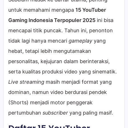
untuk memahami mengapa
15 YouTuber
Gaming Indonesia Terpopuler 2025
ini bisa
mencapai titik puncak. Tahun ini, penonton
tidak lagi hanya mencari
gameplay
yang
hebat, tetapi lebih mengutamakan
personalitas, kejujuran dalam berinteraksi,
serta kualitas produksi video yang sinematik.
Live streaming
masih menjadi format yang
dominan, namun video berdurasi pendek
(Shorts) menjadi motor penggerak
pertumbuhan
subscriber
yang paling masif.