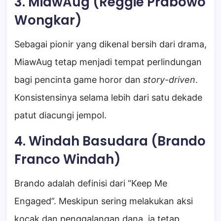
3. MiawAug (Reggie Prabowo
Wongkar)
Sebagai pionir yang dikenal bersih dari drama,
MiawAug tetap menjadi tempat perlindungan
bagi pencinta game horor dan
story-driven
.
Konsistensinya selama lebih dari satu dekade
patut diacungi jempol.
4. Windah Basudara (Brando
Franco Windah)
Brando adalah definisi dari “Keep Me
Engaged”. Meskipun sering melakukan aksi
kocak dan penggalangan dana, ia tetap