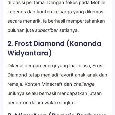
di posisi pertama. Dengan fokus pada Mobile
Legends dan konten keluarga yang dikemas
secara menarik, ia berhasil mempertahankan
puluhan juta
subscriber
setianya.
2. Frost Diamond (Kananda
Widyantara)
Dikenal dengan energi yang luar biasa, Frost
Diamond tetap menjadi favorit anak-anak dan
remaja. Konten Minecraft dan
challenge
uniknya selalu berhasil mendapatkan jutaan
penonton dalam waktu singkat.