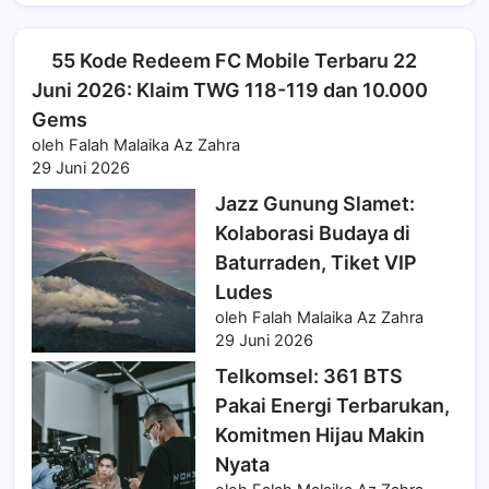
55 Kode Redeem FC Mobile Terbaru 22
Juni 2026: Klaim TWG 118-119 dan 10.000
Gems
oleh Falah Malaika Az Zahra
29 Juni 2026
Jazz Gunung Slamet:
Kolaborasi Budaya di
Baturraden, Tiket VIP
Ludes
oleh Falah Malaika Az Zahra
29 Juni 2026
Telkomsel: 361 BTS
Pakai Energi Terbarukan,
Komitmen Hijau Makin
Nyata