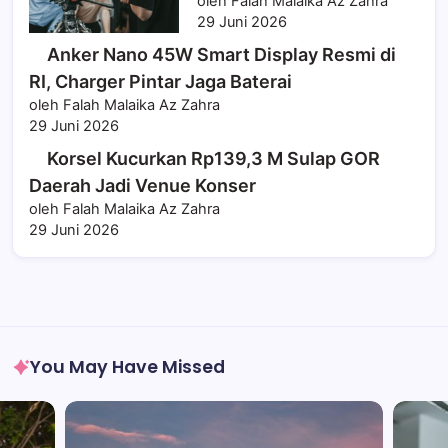
oleh Falah Malaika Az Zahra
29 Juni 2026
Anker Nano 45W Smart Display Resmi di
RI, Charger Pintar Jaga Baterai
oleh Falah Malaika Az Zahra
29 Juni 2026
Korsel Kucurkan Rp139,3 M Sulap GOR
Daerah Jadi Venue Konser
oleh Falah Malaika Az Zahra
29 Juni 2026
You May Have Missed