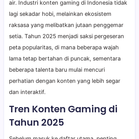
air. Industri konten gaming di Indonesia tidak
lagi sekadar hobi, melainkan ekosistem
raksasa yang melibatkan jutaan penggemar
setia. Tahun 2025 menjadi saksi pergeseran
peta popularitas, di mana beberapa wajah
lama tetap bertahan di puncak, sementara
beberapa talenta baru mulai mencuri
perhatian dengan konten yang lebih segar
dan interaktif.
Tren Konten Gaming di
Tahun 2025
Sebelum masuk ke daftar utama, penting