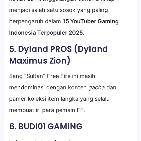
menjadi salah satu sosok yang paling
berpengaruh dalam
15 YouTuber Gaming
Indonesia Terpopuler 2025
.
5. Dyland PROS (Dyland
Maximus Zion)
Sang “Sultan” Free Fire ini masih
mendominasi dengan konten
gacha
dan
pamer koleksi item langka yang selalu
membuat iri para pemain FF.
6. BUDI01 GAMING