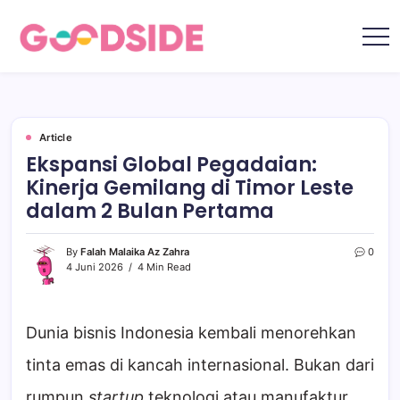
Skip
to
content
Goodside.id
Goodside
adalah
referensi
utama
Millennial
&
Gen
Article
Z
Ekspansi Global Pegadaian:
di
Indonesia
Kinerja Gemilang di Timor Leste
tentang
film,
dalam 2 Bulan Pertama
teknologi,
gadget,
musik,
gaya
By
Falah Malaika Az Zahra
0
hidup,
4 Juni 2026
4 Min Read
kecantikan
hingga
travelling
Dunia bisnis Indonesia kembali menorehkan
tinta emas di kancah internasional. Bukan dari
rumpun
startup
teknologi atau manufaktur,