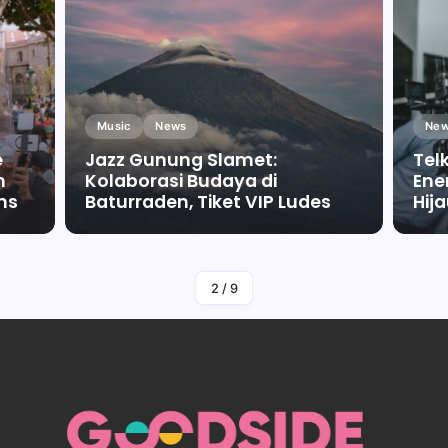
Music
News
New
e
Jazz Gunung Slamet:
Tel
m
Kolaborasi Budaya di
Ene
ms
Baturraden, Tiket VIP Ludes
Hij
By
Falah Malaika Az Zahra
2
/
9