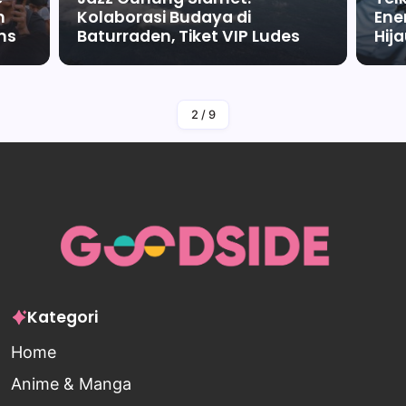
m
Kolaborasi Budaya di
Ene
ms
Baturraden, Tiket VIP Ludes
Hij
By
Falah Malaika Az Zahra
2
/
9
Kategori
Home
Anime & Manga