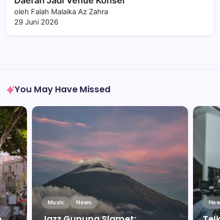
Daerah Jadi Venue Konser
oleh Falah Malaika Az Zahra
29 Juni 2026
You May Have Missed
Music
News
New
e
Jazz Gunung Slamet:
Tel