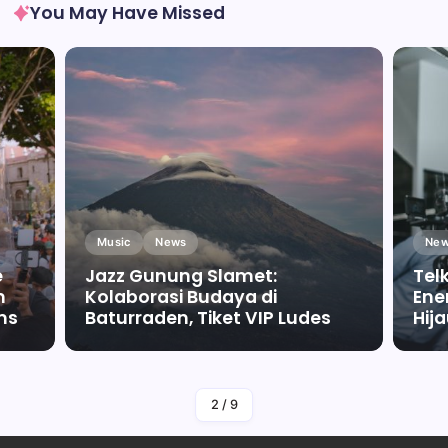
You May Have Missed
Music
News
New
e
Jazz Gunung Slamet:
Tel
m
Kolaborasi Budaya di
Ene
ms
Baturraden, Tiket VIP Ludes
Hij
By
Falah Malaika Az Zahra
2
/
9