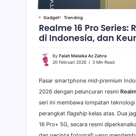
Gadget
Trending
Realme 16 Pro Series: 
di Indonesia, dan Ke
By
Falah Malaika Az Zahra
20 Februari 2026
3 Min Read
Pasar smartphone
mid-premium
Indo
2026 dengan peluncuran resmi
Realm
seri ini membawa lompatan teknolog
perangkat
flagship
kelas atas. Dua j
16 Pro+ 5G, secara resmi diperkena
dan pecinta fotografi yang mendamba