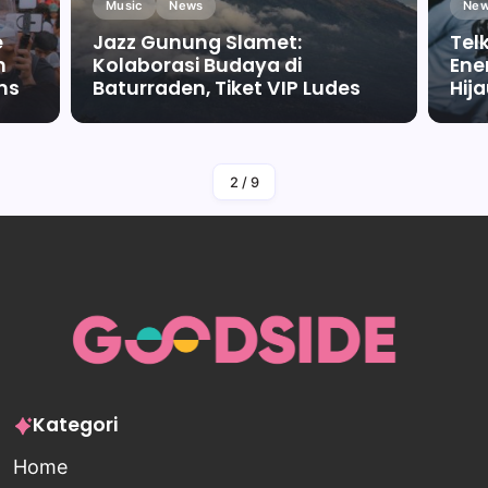
Music
News
New
e
Jazz Gunung Slamet:
Tel
m
Kolaborasi Budaya di
Ene
ms
Baturraden, Tiket VIP Ludes
Hij
By
Falah Malaika Az Zahra
2
/
9
Kategori
Home