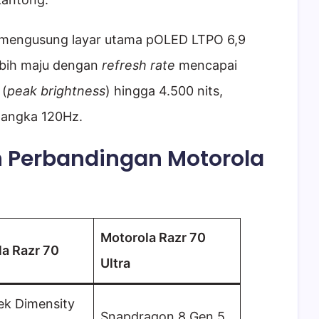
a mengusung layar utama pOLED LTPO 6,9
lebih maju dengan
refresh rate
mencapai
 (
peak brightness
) hingga 4.500 nits,
 angka 120Hz.
an Perbandingan Motorola
Motorola Razr 70
a Razr 70
Ultra
ek Dimensity
Snapdragon 8 Gen 5