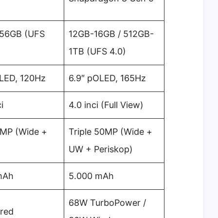
256GB (UFS
12GB-16GB / 512GB-
1TB (UFS 4.0)
OLED, 120Hz
6.9″ pOLED, 165Hz
i
4.0 inci (Full View)
0MP (Wide +
Triple 50MP (Wide +
UW + Periskop)
mAh
5.000 mAh
68W TurboPower /
red