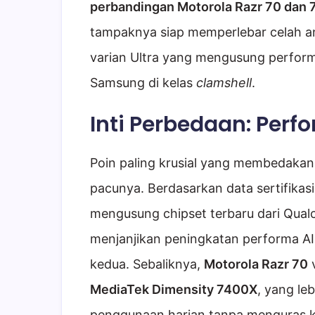
perbandingan Motorola Razr 70 dan 7
tampaknya siap memperlebar celah a
varian Ultra yang mengusung perfor
Samsung di kelas
clamshell
.
Inti Perbedaan: Perf
Poin paling krusial yang membedakan 
pacunya. Berdasarkan data sertifikas
mengusung chipset terbaru dari Qua
menjanjikan peningkatan performa AI 
kedua. Sebaliknya,
Motorola Razr 70
v
MediaTek Dimensity 7400X
, yang le
penggunaan harian tanpa menguras 