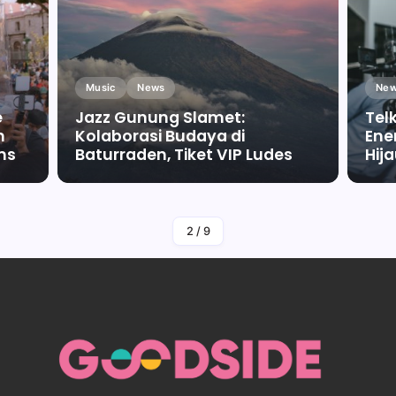
Music
News
New
e
Jazz Gunung Slamet:
Tel
m
Kolaborasi Budaya di
Ene
ms
Baturraden, Tiket VIP Ludes
Hij
By
Falah Malaika Az Zahra
2
/
9