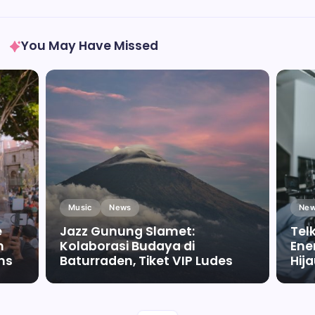
You May Have Missed
Music
News
New
e
Jazz Gunung Slamet:
Tel
m
Kolaborasi Budaya di
Ene
ms
Baturraden, Tiket VIP Ludes
Hij
By
Falah Malaika Az Zahra