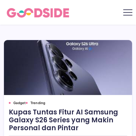
Skip
to
content
Goodside.id
Goodside
adalah
referensi
utama
Millennial
&
Gen
Z
di
Indonesia
tentang
film,
teknologi,
gadget,
musik,
gaya
hidup,
kecantikan
hingga
travelling
Gadget
Trending
Kupas Tuntas Fitur AI Samsung
Galaxy S26 Series yang Makin
Personal dan Pintar