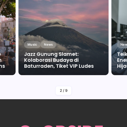
Music
News
New
e
Jazz Gunung Slamet:
Tel
m
Kolaborasi Budaya di
Ene
ms
Baturraden, Tiket VIP Ludes
Hij
By
Falah Malaika Az Zahra
2
/
9