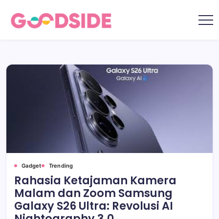
Skip
to
content
Goodside.id
Goodside
adalah
referensi
utama
Millennial
&
Gen
Z
di
Indonesia
tentang
film,
teknologi,
gadget,
musik,
gaya
hidup,
kecantikan
hingga
travelling
Gadget
Trending
Rahasia Ketajaman Kamera
Malam dan Zoom Samsung
Galaxy S26 Ultra: Revolusi AI
Nightography 3.0