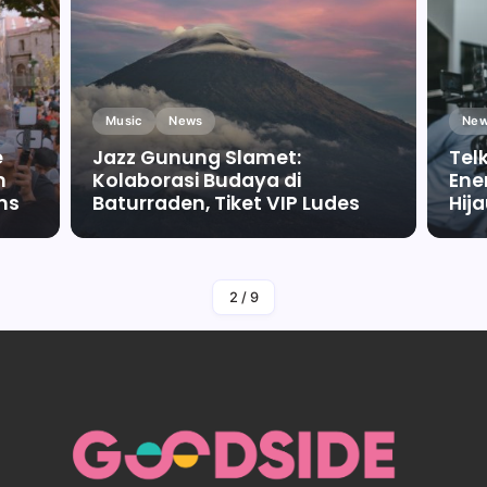
Music
News
New
e
Jazz Gunung Slamet:
Tel
m
Kolaborasi Budaya di
Ene
ms
Baturraden, Tiket VIP Ludes
Hij
By
Falah Malaika Az Zahra
2
/
9