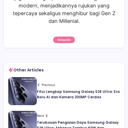
modern, menjadikannya rujukan yang
tepercaya sekaligus menghibur bagi Gen Z
dan Millenial.
Follow Me
Other Articles
Previous
Fitur Lengkap Samsung Galaxy S26 Ultra: Era
Baru AI dan Kamera 200MP Cerdas
Next
Terobosan Pengisian Daya Samsung Galaxy
S26 Ultra: Akhirnya Tembus 60W dan