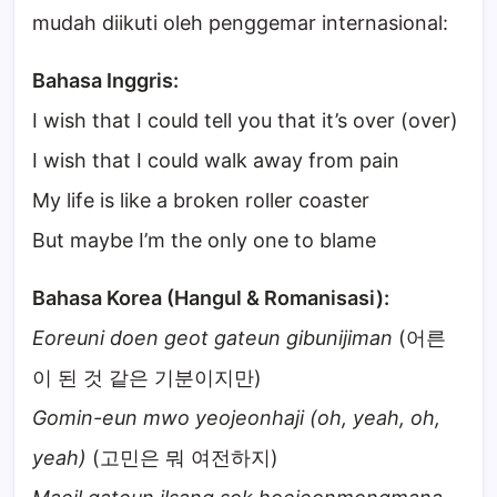
mudah diikuti oleh penggemar internasional:
Bahasa Inggris:
I wish that I could tell you that it’s over (over)
I wish that I could walk away from pain
My life is like a broken roller coaster
But maybe I’m the only one to blame
Bahasa Korea (Hangul & Romanisasi):
Eoreuni doen geot gateun gibunijiman
(어른
이 된 것 같은 기분이지만)
Gomin-eun mwo yeojeonhaji (oh, yeah, oh,
yeah)
(고민은 뭐 여전하지)