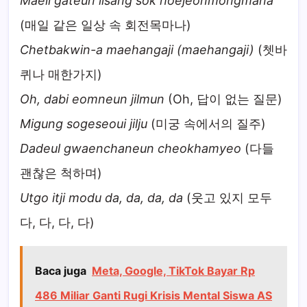
Maeil gateun ilsang sok hoejeonmongmana
(매일 같은 일상 속 회전목마나)
Chetbakwin-a maehangaji (maehangaji)
(쳇바
퀴나 매한가지)
Oh, dabi eomneun jilmun
(Oh, 답이 없는 질문)
Migung sogeseoui jilju
(미궁 속에서의 질주)
Dadeul gwaenchaneun cheokhamyeo
(다들
괜찮은 척하며)
Utgo itji modu da, da, da, da
(웃고 있지 모두
다, 다, 다, 다)
Baca juga
Meta, Google, TikTok Bayar Rp
486 Miliar Ganti Rugi Krisis Mental Siswa AS