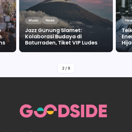
Music
News
New
e
Jazz Gunung Slamet:
Tel
m
Kolaborasi Budaya di
Ene
ms
Baturraden, Tiket VIP Ludes
Hij
By
Falah Malaika Az Zahra
2
/
9