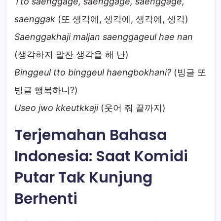
Tto saenggage, saenggage, saenggage,
saenggak
(또 생각에, 생각에, 생각에, 생각)
Saenggakhaji maljan saenggageul hae nan
(생각하지 말잔 생각을 해 난)
Binggeul tto binggeul haengbokhani?
(빙글 또
빙글 행복하니?)
Useo jwo kkeutkkaji
(웃어 줘 끝까지)
Terjemahan Bahasa
Indonesia: Saat Komidi
Putar Tak Kunjung
Berhenti