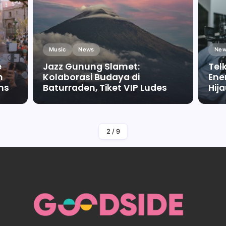
Music
News
New
e
Jazz Gunung Slamet:
Tel
m
Kolaborasi Budaya di
Ene
ms
Baturraden, Tiket VIP Ludes
Hij
By
Falah Malaika Az Zahra
2
/
9