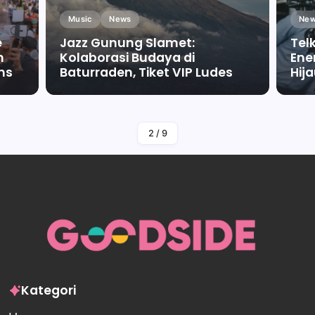
Music
News
New
e
Jazz Gunung Slamet:
Tel
m
Kolaborasi Budaya di
Ene
ms
Baturraden, Tiket VIP Ludes
Hij
By
Falah Malaika Az Zahra
2
/
9
Kategori