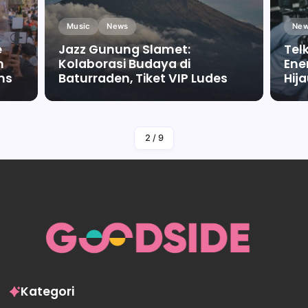
Music
News
New
e
Jazz Gunung Slamet:
Tel
m
Kolaborasi Budaya di
Ene
ms
Baturraden, Tiket VIP Ludes
Hij
By
Falah Malaika Az Zahra
2
/
9
Kategori