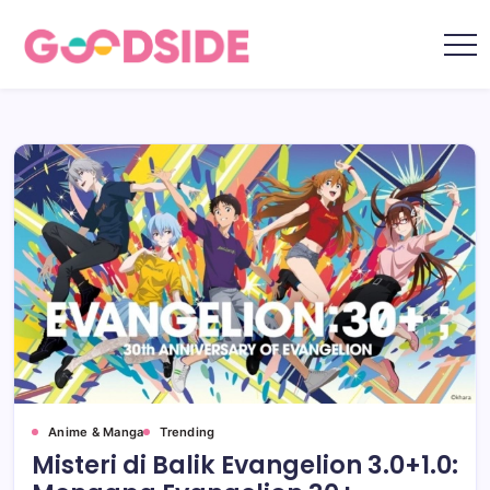
Skip
to
content
Goodside.id
Goodside
adalah
referensi
utama
Millennial
&
Gen
Z
di
Indonesia
tentang
film,
teknologi,
gadget,
musik,
gaya
hidup,
kecantikan
hingga
travelling
Anime & Manga
Trending
Misteri di Balik Evangelion 3.0+1.0: